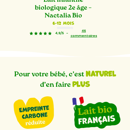
Lait infantile
biologique 2e âge –
Nactalia Bio
6-12 mois
1
2
46
4,9/5
-
commentaires
naturel
Pour votre bébé, c’est
plus
d’en faire