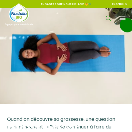
FRANCE
ENGAGÉS POUR NOURRIR LA VIE 👶💚
Le yoga prénatal :
Quand on découvre sa grossesse, une question
bienfaits et
revient souvent : « Puis-je continuer à faire du