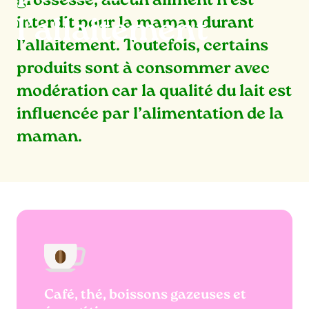
grossesse, aucun aliment n’est
interdit pour la maman durant
l’allaitement
l’allaitement. Toutefois, certains
produits sont à consommer avec
modération car la qualité du lait est
influencée par l’alimentation de la
maman.
Café, thé, boissons gazeuses et