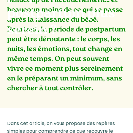
beaucoup de l’accouchement… et
beaucoup moins de ce qui se passe
postpartum plus
après la naissance du bébé.
serein ?
Pourtant, la période de postpartum
peut être déroutante : le corps, les
nuits, les émotions,
tout change en
même temps
. On peut souvent
vivre ce moment plus sereinement
en le préparant un minimum, sans
chercher à tout contrôler.
Dans cet article, on vous propose des repères
simples pour comprendre ce que recouvre le