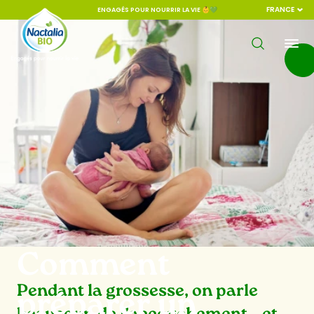
FRANCE
ENGAGÉS POUR NOURRIR LA VIE 👶💚
Comment
Pendant la grossesse, on parle
préparer un