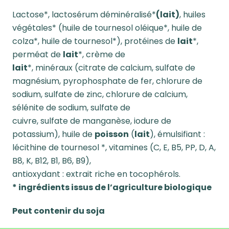
Lactose*, lactosérum déminéralisé*
(lait)
, huiles
végétales* (huile de tournesol oléique*, huile de
colza*, huile de tournesol*), protéines de
lait
*,
perméat de
lait
*, crème de
lait
*, minéraux (citrate de calcium, sulfate de
magnésium, pyrophosphate de fer, chlorure de
sodium, sulfate de zinc, chlorure de calcium,
sélénite de sodium, sulfate de
cuivre, sulfate de manganèse, iodure de
potassium), huile de
poisson
(
lait
), émulsifiant :
lécithine de tournesol *, vitamines (C, E, B5, PP, D, A,
B8, K, B12, B1, B6, B9),
antioxydant : extrait riche en tocophérols.
* ingrédients issus de l’agriculture biologique
Peut contenir du soja