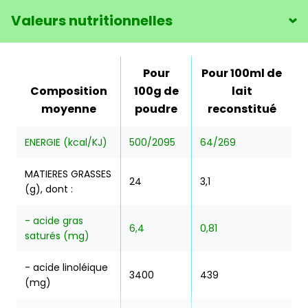
Valeurs nutritionnelles
Pour
Pour 100ml de
Composition
100g de
lait
moyenne
poudre
reconstitué
ENERGIE (kcal/KJ)
500/2095
64/269
MATIERES GRASSES
24
3,1
(g), dont :
- acide gras
6,4
0,81
saturés (mg)
- acide linoléique
3400
439
(mg)