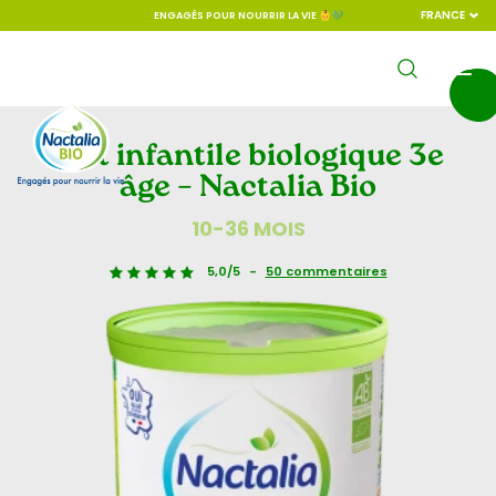
FRANCE
ENGAGÉS POUR NOURRIR LA VIE 👶💚
Lait infantile biologique 3e
âge – Nactalia Bio
10-36 MOIS
5,0/5
-
50 commentaires