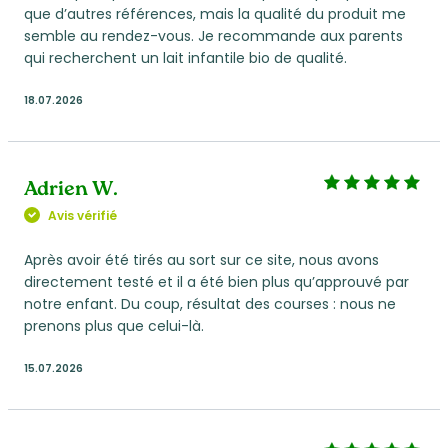
que d’autres références, mais la qualité du produit me
semble au rendez-vous. Je recommande aux parents
Zinc (mg)
4,0
0,52
qui recherchent un lait infantile bio de qualité.
Cuivre (μg)
400
52
18.07.2026
Iode (μg)
110
14,2
Sélénium (μg)
28
3,6
Adrien W.
Avis vérifié
Manganèse (μg)
110
14
Après avoir été tirés au sort sur ce site, nous avons
directement testé et il a été bien plus qu’approuvé par
notre enfant. Du coup, résultat des courses : nous ne
prenons plus que celui-là.
15.07.2026