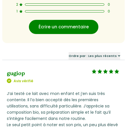
K (μg)
47,6
6,1
2
0
1
0
E (mg a-
13
1,7
tocopherol)
Écrire un commentaire
MINERAUX
Sodium (mg)
192
25
Ordre par : Les plus récents
Potassium (mg)
613
79,1
Chlorure (mg)
527
68
gugiop
Avis vérifié
Calcium (mg)
460
59,3
J’ai testé ce lait avec mon enfant et j’en suis très
Phosphore (mg)
259
33,4
contente. Il l’a bien accepté dès les premières
utilisations, sans difficulté particulière. J’apprécie sa
composition bio, sa préparation simple et le fait qu’il
Magnésium (mg)
50
6,45
s’intègre facilement dans notre routine.
Le seul petit point à noter est son prix, un peu plus élevé
Fer (mg)
8,1
1,0