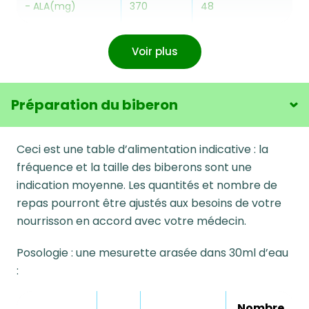
- ALA(mg)
370
48
DHA (mg)
128
17
Voir plus
GLUCIDES (g)
60
7,7
Lactose (g)
60
7,7
Préparation du biberon
PROTEINES (g)
11
1,4
Ceci est une table d’alimentation indicative : la
Protéines
fréquence et la taille des biberons sont une
40/60
40/60
sériques/caséines
indication moyenne. Les quantités et nombre de
repas pourront être ajustés aux besoins de votre
VITAMINES
nourrisson en accord avec votre médecin.
A (μg-ER)
420
54,2
Posologie : une mesurette arasée dans 30ml d’eau
:
D (μg)
10,78
1,4
Thiamine (μg)
676
87
Nombre