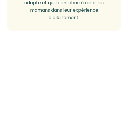
adapté et qu’il contribue à aider les
mamans dans leur expérience
d’allaitement.
Nactalia Bio
s’engage à aider les mamans et les jeunes