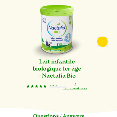
Lait infantile
biologique 1er âge
– Nactalia Bio
4
5,0/5
-
commentaires
1
2
3
Questions / Answers