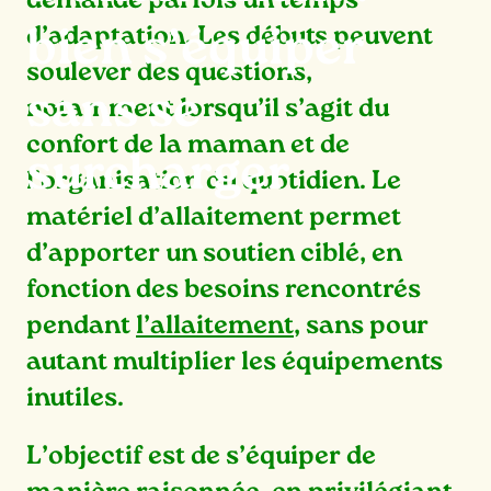
demande parfois un temps
d’adaptation. Les débuts peuvent
bien s’équiper
soulever des questions,
sans se
notamment lorsqu’il s’agit du
confort de la maman et de
surcharger
l’organisation du quotidien. Le
matériel d’allaitement permet
d’apporter un soutien ciblé, en
fonction des besoins rencontrés
pendant
l’allaitement
, sans pour
autant multiplier les équipements
inutiles.
L’objectif est de s’équiper de