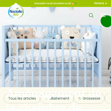
FRANCE
ENGAGÉS POUR NOURRIR LA VIE 👶💚
Aménagement de
Tous les articles
Allaitement
Grossesse
la chambre de