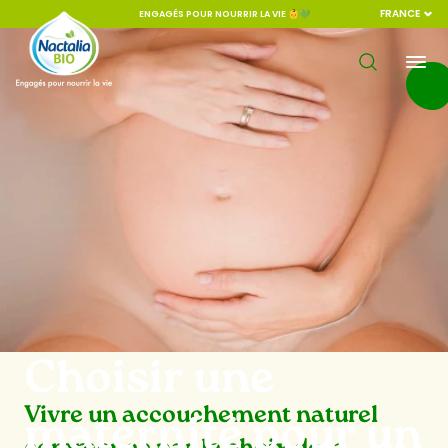
FRANCE
ENGAGÉS POUR NOURRIR LA VIE 👶💚
Choisir une
Vivre un accouchement naturel
maternité pour un