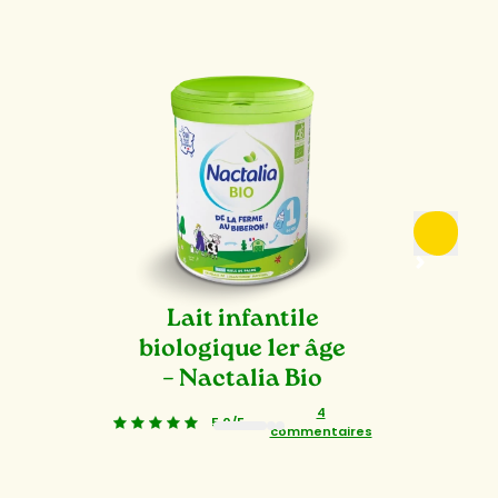
Lait infantile
biologique 1er âge
– Nactalia Bio
4
5,0/5
-
commentaires
1
2
3