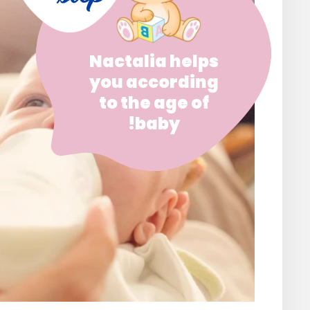
Nactalia helps
you according
to the age of
baby!