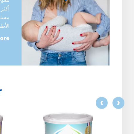
أكثر 
مستعد
الأط
ore
r