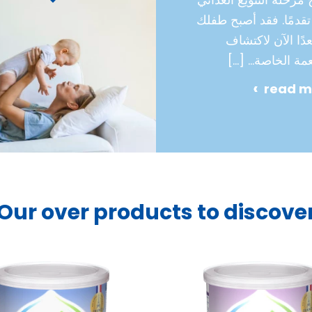
تقدمًا. فقد أصبح طفلك
ًا الآن لاكتشاف
عمة الخاصة…
[…]
read m
Our over products to discove