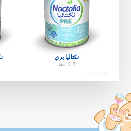
نكتاليا بري
نك
0-5 أشهر
6
5
4
3
2
1