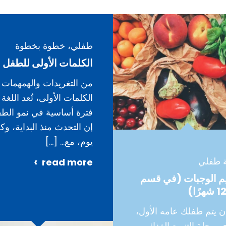
طفلي، خطوة بخطوة
الكلمات الأولى للطفل
من التغريدات والهمهمات 
الكلمات الأولى، تُعد اللغة
فترة أساسية في نمو الطف
إن التحدث منذ البداية، وك
يوم، مع…
[…]
ة طفلي
read more
م الوجبات (في قسم
ن يتم طفلك عامه الأول،
مرحلة التنويع الغذائي