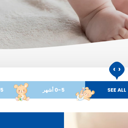
سبيل تحقيق نجاح
م!
SEE ALL
0-5 أشهر
-35