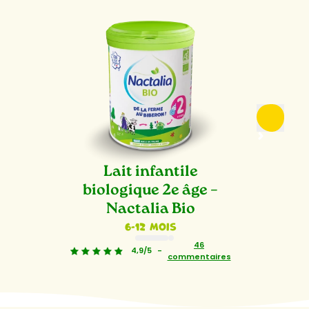
Lait infantile
biologique 2e âge –
Nactalia Bio
6-12 mois
1
2
46
4,9/5
-
commentaires