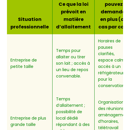
Ce que la loi
pouvez
prévoit en
demander
Situation
matière
en plus (au
professionnelle
d’allaitement
cas par cas)
Horaires de
pauses
Temps pour
clarifiés,
allaiter ou tirer
Entreprise de
espace calme,
son lait ; accès à
petite taille
accès à un
un lieu de repos
réfrigérateur
convenable.
pour la
conservation.
Temps
Organisation
d’allaitement ;
des réunions,
possibilité de
aménagement
Entreprise de plus
local dédié
d’horaires,
grande taille
répondant à des
télétravail