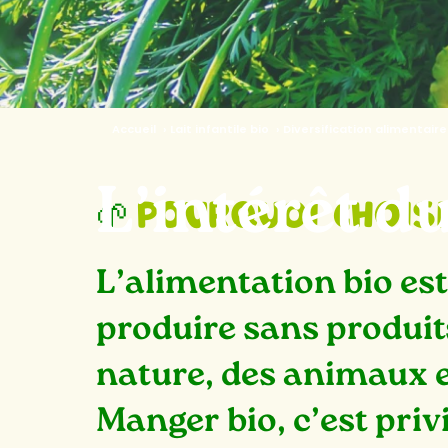
Accueil
›
Lait infantile bio
›
Diversification alimentaire 
L’intérêt du
pourquoi choisi
🌱
L’alimentation bio est
produire sans produits
nature, des animaux e
Manger bio, c’est privi