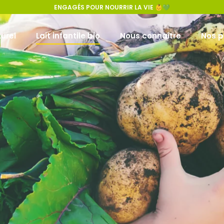
ENGAGÉS POUR NOURRIR LA VIE 👶💚
urel
Lait infantile bio
Nous connaître
Nos p