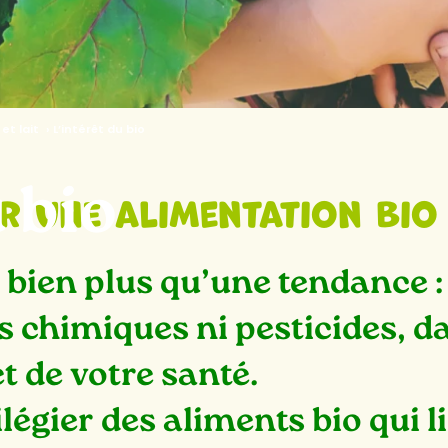
et lait
›
L’intérêt du bio
 bio
r une alimentation bio
 bien plus qu’une tendance :
 chimiques ni pesticides, da
t de votre santé.
légier des aliments bio qui l