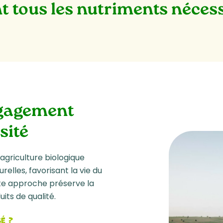
nt
tous les nutriments néces
ngagement
sité
 agriculture biologique
elles, favorisant la vie du
tte approche préserve la
its de qualité.
é ?