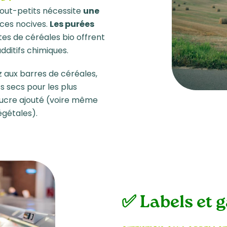
 tout-petits nécessite
une
ces nocives.
Les purées
ttes de céréales bio offrent
dditifs chimiques.
z aux barres de céréales,
ts secs pour les plus
 sucre ajouté (voire même
égétales).
✅ Labels et 