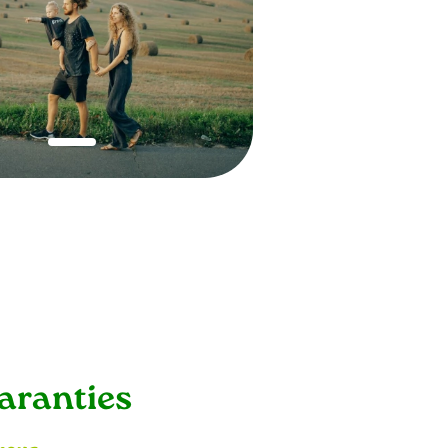
1
garanties