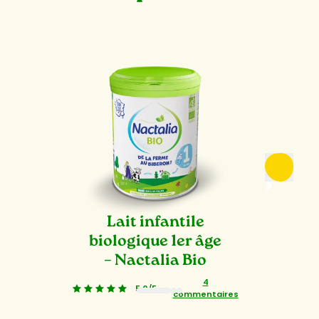
Lait infantile
biologique 1er âge
– Nactalia Bio
4
5,0/5
-
commentaires
1
2
3