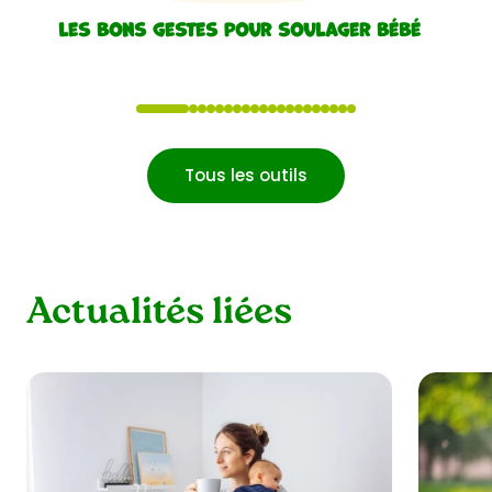
Les bons gestes pour soulager bébé
1
2
3
4
5
6
7
8
9
10
11
12
13
14
15
16
17
18
19
20
Tous les outils
Actualités liées