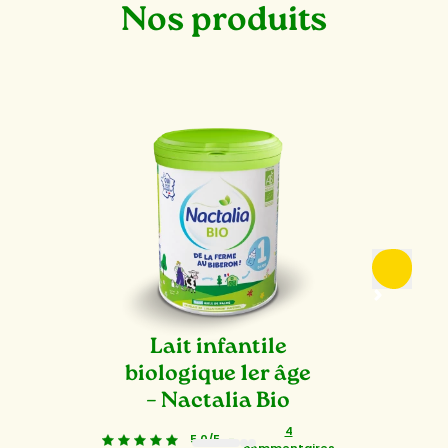
Nos produits
Lait infantile
biologique 1er âge
– Nactalia Bio
4
5,0/5
-
commentaires