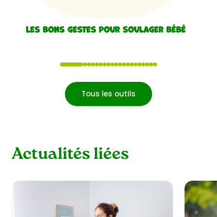
Les bons gestes pour soulager bébé
1
2
3
4
5
6
7
8
9
10
11
12
13
14
15
16
17
18
19
20
Tous les outils
Actualités liées