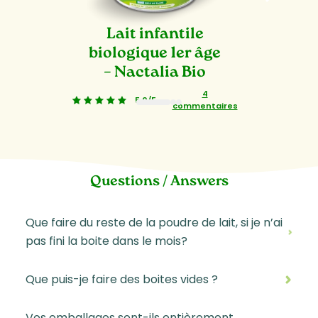
Lait infantile
biologique 1er âge
– Nactalia Bio
4
5,0/5
-
commentaires
1
2
3
Questions / Answers
Que faire du reste de la poudre de lait, si je n’ai
pas fini la boite dans le mois?
Que puis-je faire des boites vides ?
Vos emballages sont-ils entièrement