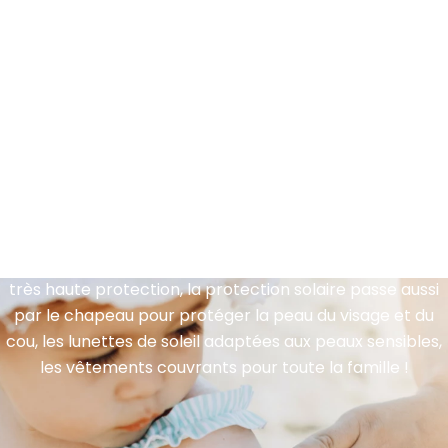
N’oubliez pas que pour protéger bébé
du soleil, la crème ne fait pas tout !
Même si vous appliquez généreusement votre solaire
très haute protection, la protection solaire passe aussi
par le
chapeau pour protéger la peau du visage et du
cou, les lunettes de soleil adaptées aux peaux sensibles,
les vêtements couvrants pour toute la famille !