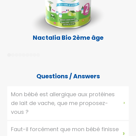
Nactalia Bio 2ème âge
1
2
3
4
5
6
7
8
9
Questions / Answers
Mon bébé est allergique aux protéines
de lait de vache, que me proposez-
vous ?
Faut-il forcément que mon bébé finisse