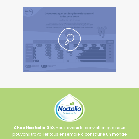
Chez Nactalia BIO
, nous avons la conviction que nous
pouvons travailler tous ensemble à construire un monde