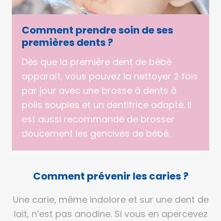
Comment prendre soin de ses
premières dents ?
Dès que la première dent de bébé
apparaît, vous pouvez la nettoyer 2 fois
par jour avec une brosse à dents à
poils souples et un dentifrice adapté. Il
est aussi recommandé de brosser
doucement les gencives de bébé.
Comment prévenir les caries ?
Une carie, même indolore et sur une dent de
lait, n’est pas anodine. Si vous en apercevez