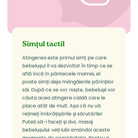
Simțul tactil
Atingerea este primul simț pe care
bebelușul îl va dezvolta! În timp ce se
află încă în pântecele mamei, el
poate simți deja mângâierile părinților
săi. După ce se vor naște, bebelușii vor
căuta acea atingere caldă care le
place atât de mult. Așa că nu vă
rețineți îmbrățișările și sărutările!
Puteți să-i faceți și dvs. masaj
bebelușului: veți iubi amândoi aceste
momente de complicitate. Pentru a