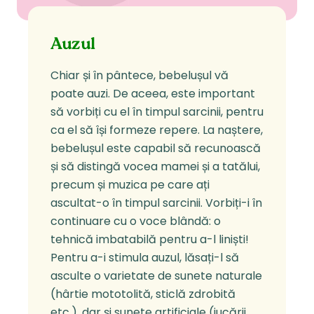
Auzul
Chiar și în pântece, bebelușul vă
poate auzi. De aceea, este important
să vorbiți cu el în timpul sarcinii, pentru
ca el să își formeze repere. La naștere,
bebelușul este capabil să recunoască
și să distingă vocea mamei și a tatălui,
precum și muzica pe care ați
ascultat-o în timpul sarcinii. Vorbiți-i în
continuare cu o voce blândă: o
tehnică imbatabilă pentru a-l liniști!
Pentru a-i stimula auzul, lăsați-l să
asculte o varietate de sunete naturale
(hârtie mototolită, sticlă zdrobită
etc.), dar și sunete artificiale (jucării,