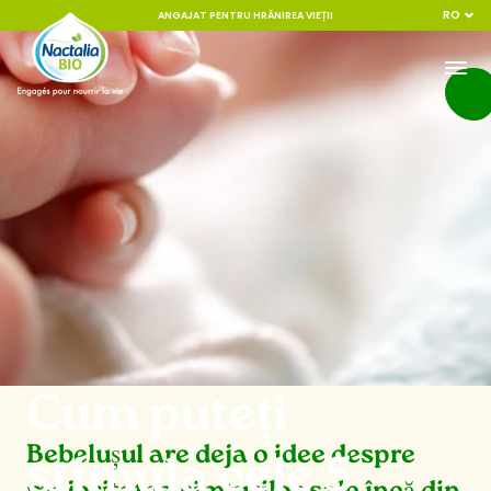
RO
ANGAJAT PENTRU HRĂNIREA VIEȚII
Cum puteți
Bebelușul are deja o idee despre
stimula cele 5