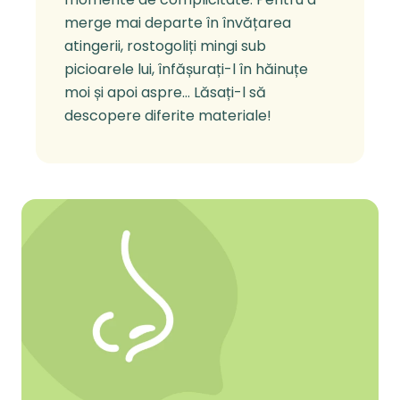
merge mai departe în învățarea
atingerii, rostogoliți mingi sub
picioarele lui, înfășurați-l în hăinuțe
moi și apoi aspre… Lăsați-l să
descopere diferite materiale!