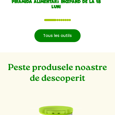
Piramida alimentară începând de la 18
luni
1
2
3
4
5
6
7
8
Tous les outils
Peste produsele noastre
de descoperit