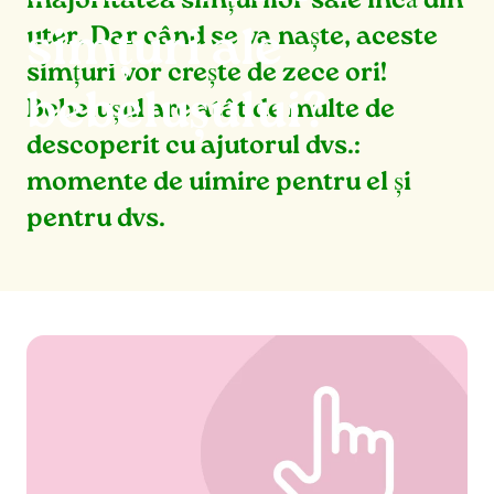
majoritatea simțurilor sale încă din
uter. Dar când se va naște, aceste
simțuri ale
simțuri vor crește de zece ori!
bebelușului?
Bebelușul are atât de multe de
descoperit cu ajutorul dvs.:
momente de uimire pentru el și
pentru dvs.