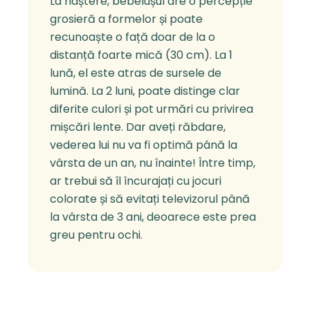
La naștere, bebelușul are o percepție
grosieră a formelor și poate
recunoaște o față doar de la o
distanță foarte mică (30 cm). La 1
lună, el este atras de sursele de
lumină. La 2 luni, poate distinge clar
diferite culori și pot urmări cu privirea
mișcări lente. Dar aveți răbdare,
vederea lui nu va fi optimă până la
vârsta de un an, nu înainte! Între timp,
ar trebui să îl încurajați cu jocuri
colorate și să evitați televizorul până
la vârsta de 3 ani, deoarece este prea
greu pentru ochi.