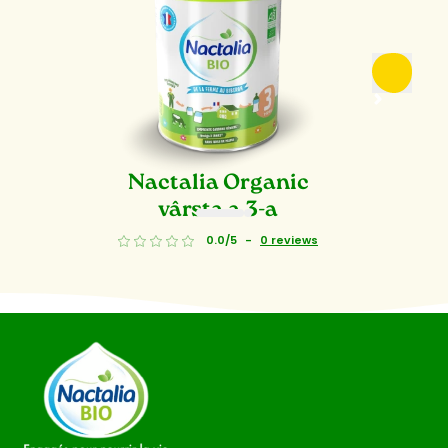
Nactalia Organic
vârsta a 3-a
1
2
0.0/5
-
0 reviews