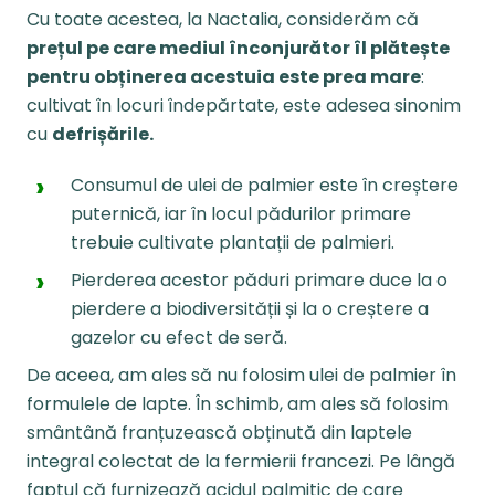
Cu toate acestea, la Nactalia, considerăm că
prețul pe care mediul înconjurător îl plătește
pentru obținerea acestuia este prea mare
:
cultivat în locuri îndepărtate, este adesea sinonim
cu
defrișările.
Consumul de ulei de palmier este în creștere
puternică, iar în locul pădurilor primare
trebuie cultivate plantații de palmieri.
Pierderea acestor păduri primare duce la o
pierdere a biodiversității și la o creștere a
gazelor cu efect de seră.
De aceea, am ales să nu folosim ulei de palmier în
formulele de lapte. În schimb, am ales să folosim
smântână franțuzească obținută din laptele
integral colectat de la fermierii francezi. Pe lângă
faptul că furnizează acidul palmitic de care