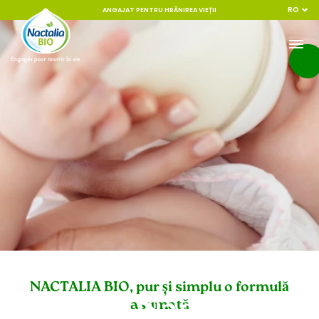
RO
ANGAJAT PENTRU HRĂNIREA VIEȚII
Din ce este
NACTALIA BIO, pur și simplu o formulă
obținut Nactalia
asumată