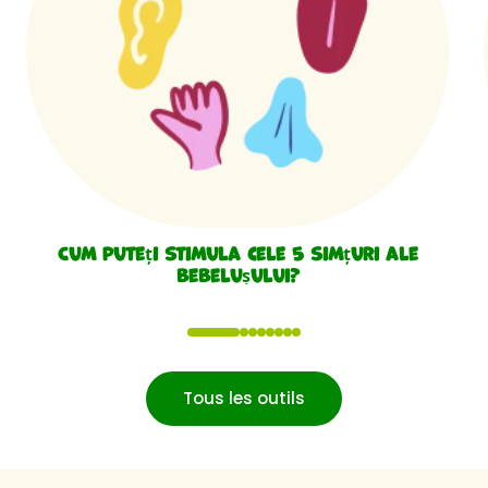
Cum puteți stimula cele 5 simțuri ale
bebelușului?
1
2
3
4
5
6
7
8
Tous les outils