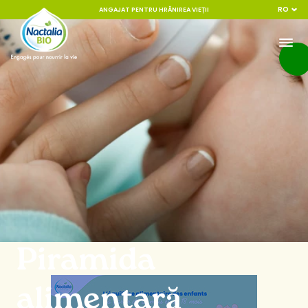
RO
ANGAJAT PENTRU HRĂNIREA VIEȚII
Piramida
alimentară