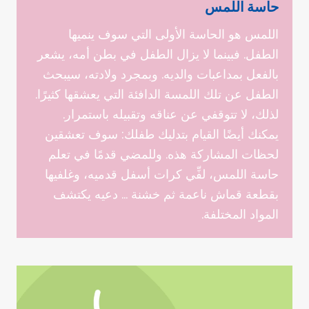
حاسة اللمس
اللمس هو الحاسة الأولى التي سوف ينميها
الطفل. فبينما لا يزال الطفل في بطن أمه، يشعر
بالفعل بمداعبات والديه. وبمجرد ولادته، سيبحث
الطفل عن تلك اللمسة الدافئة التي يعشقها كثيرًا.
لذلك، لا تتوقفي عن عناقه وتقبيله باستمرار.
يمكنك أيضًا القيام بتدليك طفلك: سوف تعشقين
لحظات المشاركة هذه. وللمضي قدمًا في تعلم
حاسة اللمس، لفِّي كرات أسفل قدميه، وغلفيها
بقطعة قماش ناعمة ثم خشنة … دعيه يكتشف
المواد المختلفة.