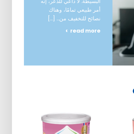
البسيطة. لا داعي للذعر، إنه
أمر طبيعي تمامًا، وهناك
نصائح للتخفيف من…
[…]
read more