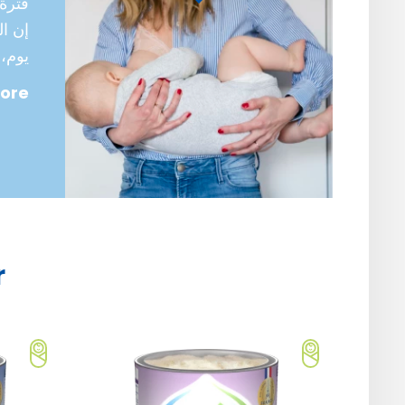
فترة
إن ال
يوم،
ore
r