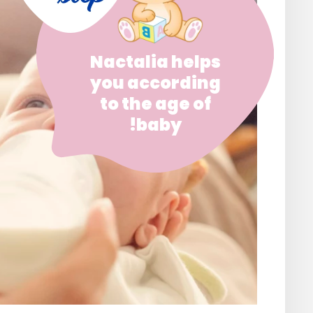
Nactalia helps
you according
to the age of
baby!