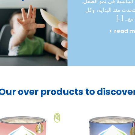
 أساسية في نمو الطفل.
تحدث منذ البداية، وكل
 مع…
[…]
read m
Our over products to discove