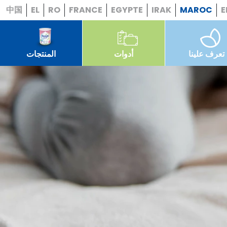
中国
EL
RO
FRANCE
EGYPTE
IRAK
MAROC
E
تعرف علينا
أدوات
المنتجات