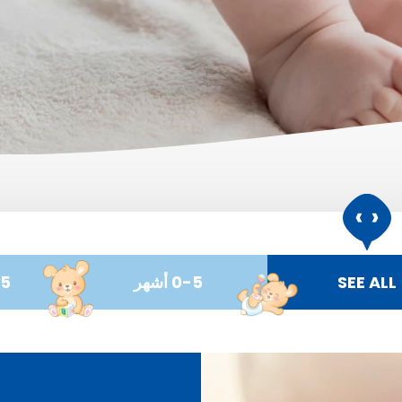
سبيل تحقيق نجاح
م!
SEE ALL
0-5 أشهر
-35