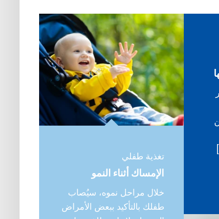
ا
ن
تغذية طفلي
الإمساك أثناء النمو
خلال مراحل نموه، سيُصاب
طفلك بالتأكيد ببعض الأمراض