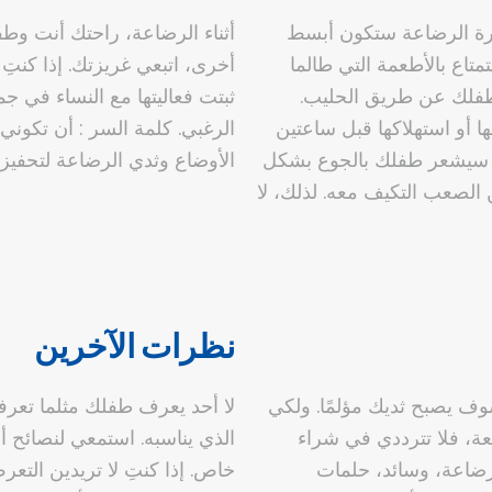
فترة الرضاعة ستكون أبسط
أثناء الرضاعة، راحتك أنت وطف
متاع بالأطعمة التي طالما
أخرى، اتبعي غريزتك. إذا كنتِ 
ى طفلك عن طريق الحليب.
ثبتت فعاليتها مع النساء في جم
 أو استهلاكها قبل ساعتين
الرغبي. كلمة السر : أن تكوني
لى، سيشعر طفلك بالجوع بشكل
الأوضاع وثدي الرضاعة لتحفيز
 الصعب التكيف معه. لذلك، لا
نظرات الآخرين
وف يصبح ثديك مؤلمًا. ولكي
لا أحد يعرف طفلك مثلما تعرفي
ة، فلا تترددي في شراء
الذي يناسبه. استمعي لنصائح
ضاعة، وسائد، حلمات
خاص. إذا كنتِ لا تريدين التع