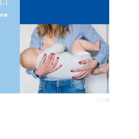
[…]
ore
4
3
2
1