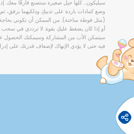
سيليكون… كلها حيل صغيرة ستصنع فارقًا معك. إذا
وضع كمادات باردة على ثدييكِ ودلكيهما برفق، ث
(مثل فوطة ساخنة). من الممكن أن تكوني بحاجة ل
أو إذا كان يضغط عليكِ بقوة. لا ترددي في سحب 
سيتمكن الأب من المشاركة وسيمكنك الحصول ع
فيه حتى لا يؤدي الإنهاك لإضعاف قدرتك على إدرا