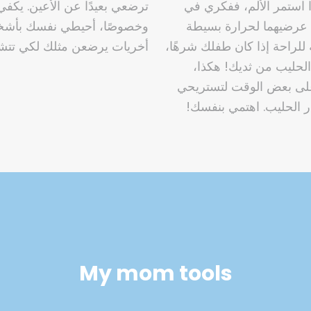
 استمر الألم، ففكري في
ترضعي بعيدًا عن الأعين. يكف
م عرضيهما لحرارة بسيطة
وخصوصًا، أحيطي نفسك بأشخا
لراحة إذا كان طفلك شرهًا،
أخريات يرضعن مثلك لكي تتش
الحليب من ثديك! هكذا،
لى بعض الوقت لتستريحي
ر الحليب. اهتمي بنفسك!
My mom tools