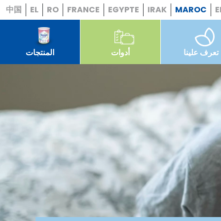
中国
EL
RO
FRANCE
EGYPTE
IRAK
MAROC
E
تعرف علينا
أدوات
المنتجات