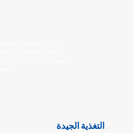
تدرك الأم بغريزتها ما هو منا
عن ثدي أمه تلقائيًا، منذ الل
مهنة في الوجود.. لذلك، ثقي بن
ما تحقق
التغذية الجيدة