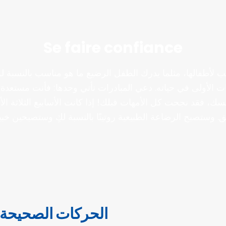
Se faire confiance
سب لأطفالها، مثلما يدرك الطفل الرضيع ما هو مناسب بالنسبة ل
حظات الأولى في حياته. دعي المبادرات تأتي وحدها: فأنت مستعد
فسك، فقد نجحت كل الأمهات قبلك! إذا كانت الأسابيع الثلاثة 
. وستصبح الرضاعة الطبيعية روتينًا بالنسبة لكِ وستصبحين خبير
الحركات الصحيحة