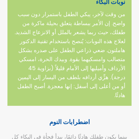
نوبات البكاء
من وقت لآخر، يبكي الطفل باستمرار دون سبب
واضح. إن الأمر ببساطة يتعلق بحيلة ماكرة من
طفلك، حيث ربما يشعر بالملل أو الانزعاج الشديد.
لعلاج هذه النوبات: يُنصح باستخدام تقنية الدكتور
هاملتون. ضعي ذراعي الطفل على صدره بشكل
متصالب وامسكيهما بقوة. وبيدك الحرة، امسكي
الأرداف وأميليها إلى الأمام قليلاً (بزاوية 45
درجة). هزِّي أردافه بلطف من اليسار إلى اليمين
أو من أعلى إلى أسفل: إنها معجزة. أصبح الطفل
هادئًا.
اضطرابات النوم
بينما يكون طفلك هادئًا دائمًا، يبدأ فجأة في البكاء كل