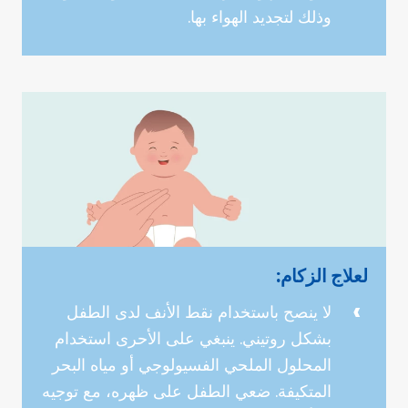
وذلك لتجديد الهواء بها.
لعلاج الزكام:
لا ينصح باستخدام نقط الأنف لدى الطفل
بشكل روتيني. ينبغي على الأحرى استخدام
المحلول الملحي الفسيولوجي أو مياه البحر
المتكيفة. ضعي الطفل على ظهره، مع توجيه