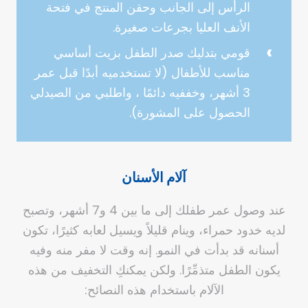
الرأس إلى الجانب وحقن المنتج في فتحة
الأنف العليا بجرعات صغيرة.
قومي بتدليك صدر الطفل بزيت أساسي
مناسب للأطفال (لا تستخدميه أبدًا قبل عمر
3 أشهر، وخففيه دائمًا ، واطلبي من الصيدلي
الحصول على المشورة).
آلام الأسنان
عند وصول عمر طفلك إلى ما بين 4 و7 أشهر، وتصبح
لديه خدود حمراء، وينام قليلاً ويسيل لعابه كثيرًا، تكون
أسنانه قد بدأت في النمو. إنه وقت لا مفر منه وفيه
يكون الطفل متذمِّرًا. ولكن يمكنكِ التخفيف من هذه
الآلام باستخدام هذه النصائح: