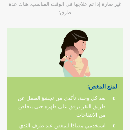
غير ضارة إذا تم علاجها في الوقت المناسب. هناك عدة
طرق:
لمنع المغص:
بعد كل وجبة، تأكدي من تجشؤ الطفل عن
طريق النقر برفق على ظهره حتى يتخلص
من الانتفاخات.
استخدمي مضادًا للمغص عند طرف الثدي