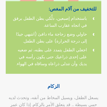
للتخفيف من آلام المغص:
باستخدام إصبعين، دلِّكي بطن الطفل برفق
في اتجاه عقارب الساعة.
حاولي وضع زجاجة ماء دافئ (انتبهي جيدًا
إلى درجة الحرارة) على بطن الطفل.
اجعلي الطفل يتمدد على بطنه، ثم ضعيه
على إحدى ذراعيك حتى يكون رأسه في
يديك وأن تتدلى ذراعاه وساقاه في الهواء.
الزكام
يسعل الطفل، ويسيل المخاط من أنفه، وتحدث لديه
حمى بسيطة … قد يتعلق الأمر بالزكام. إذا كان عمر