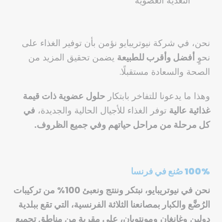
التغذية العضوية
نحن، في شركة نيوتريبايو نؤمن بأن توفير الغذاء على
نحوٍ
أفضل وأقرب للطبيعة
يضمن تحقيق المزيد من
الصحة والسعادة مستقبلًا.
وهذا ما يدعونا للتفاخر بابتكار
حلول عضوية ذات قيمة
غذائية عالية
توفر الغذاء للأجيال الحالية والجديدة،
في
كل مرحلة من مراحل حياتهم وفي جميع الظروف.
100% صُنع في فرنسا
نحن في
نيوتريبايو
، نبتكر وننتج ونعبئ 100% من تركيبات
الرُضَّع والكبار بمصانعنا الثلاثة الفرنسية، التي تقع ببلدية
دولين
وغانغان
ومونتوبان
، على مقربة من مناطق تجميع