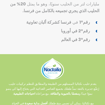
مليارات لتر من الحليب سنويًا، وهو ما يمثل
20% من
الحليب الذي يجري تجميعه بالكامل من فرنسا.
رقم
°
1
في
فرنسا
كشركة ألبان تعاونية
رقم
°
2
في
أوروبا
رقم
°
3
في
العالم
يقدم حليب نكتاليا المستلهَم من الطبيعة والمطابق للنظم تركيبات حليب
رُضَّع جديرة بالثقة تمدُّ طفلك بجميع العناصر الغذائية التي يحتاج إليها كي ينمو
نموًا جيدًا و
مفعمًا بالحيوية والطاقة
، مع مراعاة
احتياجاته الطبيعية
.
مع نكتاليا، يمكن أن تضمن منح طفلك
أفضل بداية سعيدة
في الحياة.