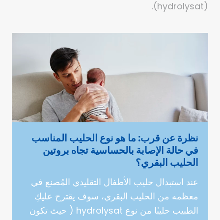
(hydrolysat).
نظرة عن قرب: ما هو نوع الحليب المناسب
في حالة الإصابة بالحساسية تجاه بروتين
الحليب البقري؟
عند استبدال حليب الأطفال التقليدي المُصنع في
معظمه من الحليب البقري، سوف يقترح عليكِ
الطبيب حليبًا من نوع hydrolysat ( حيث تكون