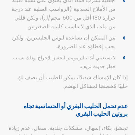
اجعليه يشرب الماء الذي يحتوي على نسبة قليلة
من الأملاح المعدنية (الرواسب الصلبة عند درجة
حرارة 180 أقل من 500 مجم/ل)، ولكن قللي
من ماء ، الذي لا يناسب كليتيه الصغيرتين.
من الممكن أن يساعده لبوس الجليسرين، ولكن
يجب إعطاؤه عند الضرورة.
لا تستعيني أبدًا بالترمومتر لتحفيز الإخراج: وذلك بسبب
خطر حدوث نزيف.
إذا كان الإمساك شديدًا، يمكن للطبيب أن يصف لكِ
حليبًا مُخصصًا لمشاكل الهضم.
عدم تحمل الحليب البقري أو الحساسية تجاه
بروتين الحليب البقري
تجشؤ، بكاء، إسهال، مشكلات جلدية، سعال، عدم زيادة