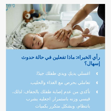
رأي الخبراء: ماذا تفعلين في حالة حدوث
إسهال؟
اغسلي يديكِ ويدي طفلك جيدًا.
تعاملي بحرص مع الغذاء والحليب.
تأكدي من عدم إصابة طفلك بالجفاف: لذلك،
قيسي وزنه باستمرار. اجعليه يشرب
بانتظام، وبشكل متكرر بكميات