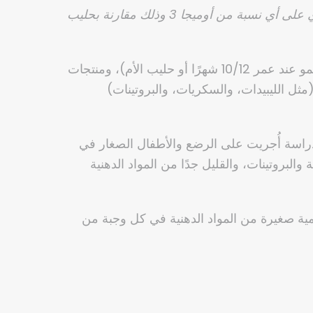
يجب العلم بأنه يوجد نسبة قليلة جدًا من الأحماض الدهنية الأساسية أوميجا 6 في الحليب البقري، كما أنه لا يحتوي على أي نسبة من أوميجا 3 وذلك مقارنة بحليب
منذ بداية التنويع الغذائي وحتى عمر 3 سنوات، يجب أن يظل الحليب (حليب المرحلة العمرية الثانية، ثم حليب النمو عند عمر 10/12 شهرًا أو حليب الأم)، ومنتجات
(مثل الليبيدات، والسكريات، والبروتينات)
 دراسة أُجريت على الرضع والأطفال الصغار في
البروتينات، والقليل جدًا من المواد الدهنية
ية صغيرة من المواد الدهنية في كل وجبة من