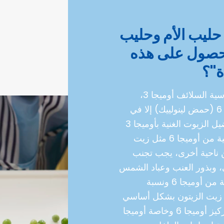
ن حليب الأم وحليب
لحصول على هذه
ة"؟
لا توجد الأحماض الدهنية الأساسية السلائف أوميجا 3،
وحمض ألفا-اللينولينيكوأوميجا 6 (حمض لينولييك) إلا في
الزيوت النباتية. من المهم تفضيل الزيوت الغنية بأوميجا 3
والتي لا تحتوي على نسب عالية من أوميجا 6 مثل زيت
ن ناحية أخرى، يجب تجنب
، وبذور العنب وعباد الشمس
بسبب احتوائها على نسبة عالية من أوميجا 6 ونسبة
وميجا 3. يحتوي زيت الزيتون بشكل أساسي
على حمض الأولييك، كما أن تركيز أوميجا 6 وخاصة أوميجا