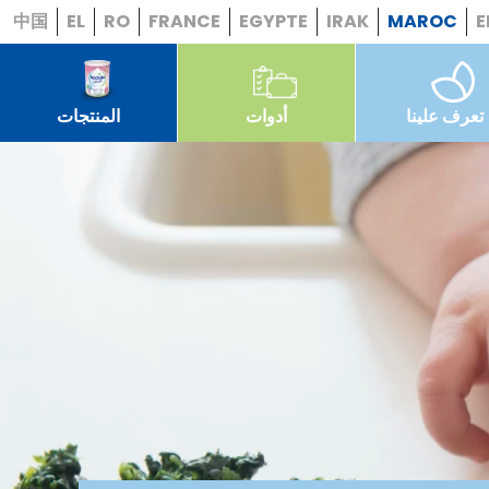
中国
EL
RO
FRANCE
EGYPTE
IRAK
MAROC
E
تعرف علينا
أدوات
المنتجات