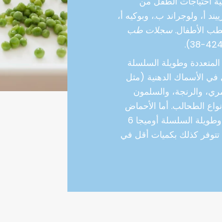
ية احتياجات الطفل من
ند أ، ولوجراند ب.، وبوكيه أ،
لطب الأطفال.
سجلات طب
 المتعددة وطويلة السلسلة
اسي في الأسماك الدهنية (مثل
ري، والرنجة، والسلمون
اع الطحالب. أما الأحماض
الدهنية غير المشبعة المتعددة وطويلة السلسلة أوميجا 6
 تتوفر كذلك بكميات أقل في