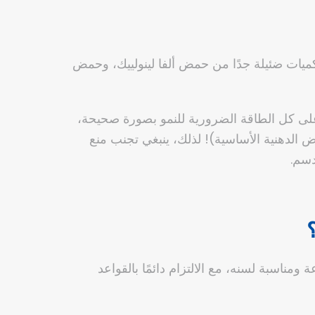
لون على كميات ضئيلة جدًا من حمض ألفا لينولييك، وحمض
 على كل الطاقة الضرورية للنمو بصورة صحيحة،
 الدهنية الأساسية)! لذلك، ينبغي تجنب منع
دسم.
طعمة متنوعة ومناسبة لسنه، مع الالتزام دائمًا بالقواعد