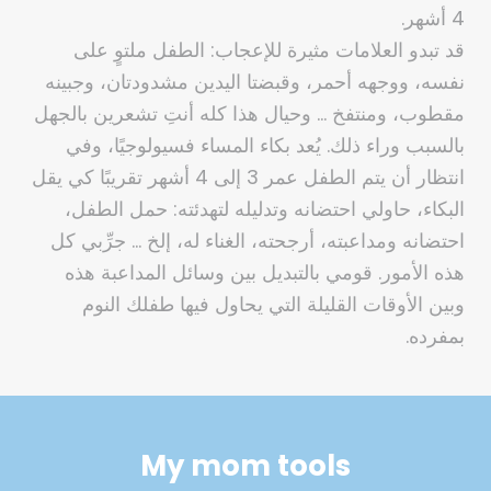
4 أشهر.
قد تبدو العلامات مثيرة للإعجاب: الطفل ملتوٍ على
نفسه، ووجهه أحمر، وقبضتا اليدين مشدودتان، وجبينه
مقطوب، ومنتفخ … وحيال هذا كله أنتِ تشعرين بالجهل
بالسبب وراء ذلك. يُعد بكاء المساء فسيولوجيًا، وفي
انتظار أن يتم الطفل عمر 3 إلى 4 أشهر تقريبًا كي يقل
البكاء، حاولي احتضانه وتدليله لتهدئته: حمل الطفل،
احتضانه ومداعبته، أرجحته، الغناء له، إلخ … جرِّبي كل
هذه الأمور. قومي بالتبديل بين وسائل المداعبة هذه
وبين الأوقات القليلة التي يحاول فيها طفلك النوم
بمفرده.
My mom tools