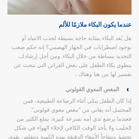
عندما يكون البكاء ملازمًا للألم
هل يُعد البكاء بمثابة حاجة بسيطة لجذب الانتباه أو
بوجود اضطرابات في الجهاز الهضمي؟ إنه حكم صعب
التحديد ببساطة من خلال البكاء. ومن أجل إرشادك،
ينطوي بكاء الطفل على بعض القرائن التي نبحث عن
تفسير لها من هنا وهناك …
المغص المعوي القولوني
إذا كان الطفل يبكى أثناء الرضاعة الطبيعية، فمن
المحتمل أنه يعاني من “مغص معوي قولوني”.
فعندما يرضع ثدي أمه بسرعة كبيرة، يبتلع الكثير من
الحليب ولا يأخذ الوقت الكافي لإخلاء الهواء في شكل
تجشؤ. وتتفاجأ الأمعاء الدقيقة بهذه الكمية وتتقلص بقوة،