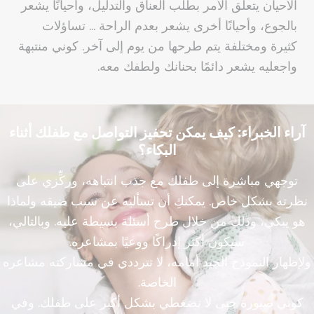
الأحيان يتعلق الأمر بطلب العناق والتدليل، وأحيانًا يشعر
بالجوع، وأحيانًا أخرى يشعر بعدم الراحة … تساؤلات
كثيرة ومختلفة يتم طرحها من يوم إلى آخر. كوني منتبهة
واجعليه يشعر دائمًا بحنانك ولطفك معه.
آراء الخبراء: كيف يمكن تحفيز التواصل مع طفلك أثناء
البكاء؟
توجهي مباشرة إلى طفلك مع جذب انتباهه، وركِّزي على
نظرته بشكل خاص. يمكنكِ أن تسأليه عن سبب ضيقه ولماذا
هو يبكي، وذلك من خلال طرح أسئلة بسيطة عليه. وبالتالي،
سيكون أكثر إدراكًا ووعيًا بمشاعره.
ولإظهار النموذج الجيد أمامه، لا تترددي في مشاركته مشاعره
الخاصة.
كوني صبورة حتى لا تضغطي بشكل أكبر على طفلك. وفي