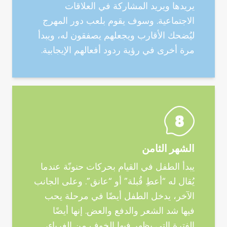
يريدها ويريد المشاركة في العلاقات
الاجتماعية. وسوف يقوم بلعب دور المهرج
ليُضحك الأقارب ويجعلهم يصفقون له، ويبدأ
مرة أخرى في رؤية ردود أفعالهم الإيجابية.
الشهر الثامن
يبدأ الطفل في القيام بحركات حنونّة عندما
يُقال له “أعطِ قُبلة” أو “عانق”. وعلى الجانب
الآخر، يدخل الطفل أيضًا في مرحلة يحب
فيها شد الشعر والدفع والعض. إنها أيضًا
الفترة التي يظهر فيها الخوف من الغرباء،