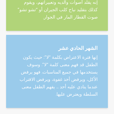
إنه يقلد أصوات والديه وتعبيراتهم، ويقوم
كذلك بتقليد نباح كلب الجيران أو “تشو تشو”
صوت القطار المار في الجوار.
الشهر الحادي عشر
إنها فترة الاعتراض بكلمة “لا”: حيث يكون
الطفل قد فهم معنى كلمة “لا”. وسوف
يستخدمها في جميع المناسبات. فهو يرفض
الأكل، ويرفض أخذ غفوة، ويرفض الاقتراب
عندما ينادي عليه أحد … يفهم الطفل معنى
السلطة ويعترض عليها.